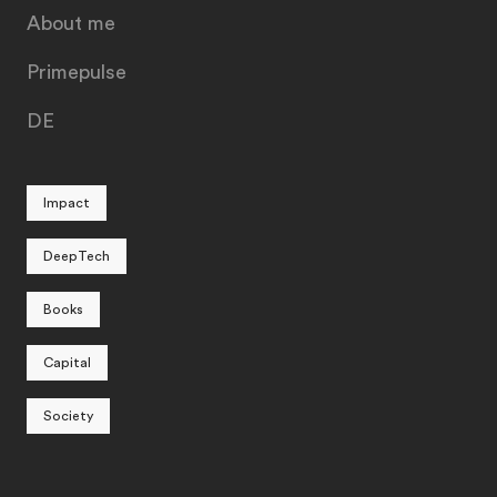
About me
Primepulse
DE
Impact
DeepTech
Books
Capital
Society