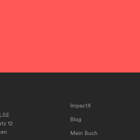
ImpactX
LSE
Blog
tz 12
hen
Mein Buch