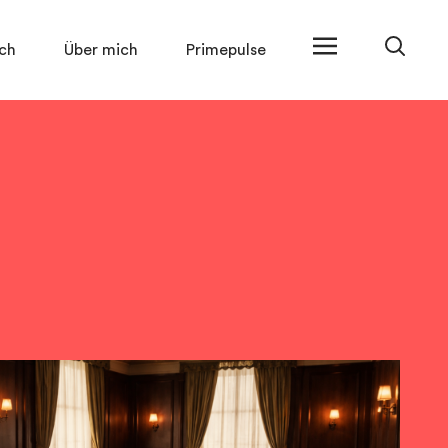
ch
Über mich
Primepulse