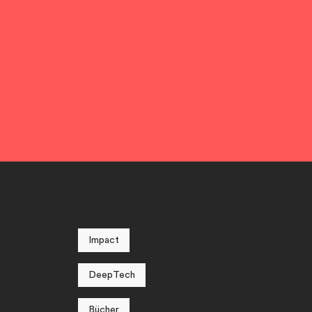
Impact
DeepTech
Bücher