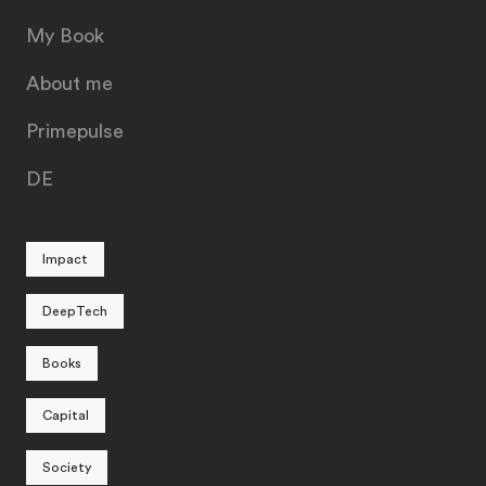
My Book
About me
Primepulse
DE
Impact
DeepTech
Books
Capital
Society